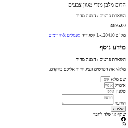
הדום מלבן מנדי מגוון צבעים
השארת פרטים / הצעת מחיר
₪
895.00
מק"ט
L-120410
קטגוריה
ספסלים &והדומים
מידע נוסף
השארת פרטים / הצעת מחיר
מלא/י את הפרטים ונציג יחזור אליכם בהקדם.
שם מלא
אימייל
טלפון
הודעה
שליחה
שתף או שלח לחבר