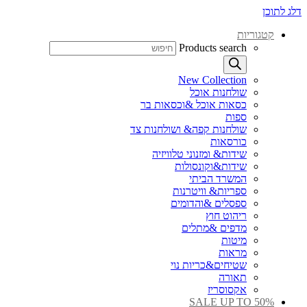
דלג לתוכן
קטגוריות
Products search
New Collection
שולחנות אוכל
כסאות אוכל &וכסאות בר
ספות
שולחנות קפה& ושולחנות צד
כורסאות
שידות& ומזנוני טלוויזיה
שידות&וקונסולות
המשרד הביתי
ספריות& וויטרנות
ספסלים &והדומים
ריהוט חוץ
מדפים &מתלים
מיטות
מראות
שטיחים&כריות נוי
תאורה
אקסוסריז
SALE UP TO 50%