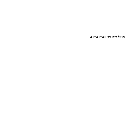
סטול ריקו בז' 41*41*41