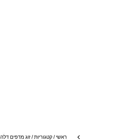
ראשי
/
קטגוריות
/
זוג מדפים דלהיאורך 60*, גובה 4