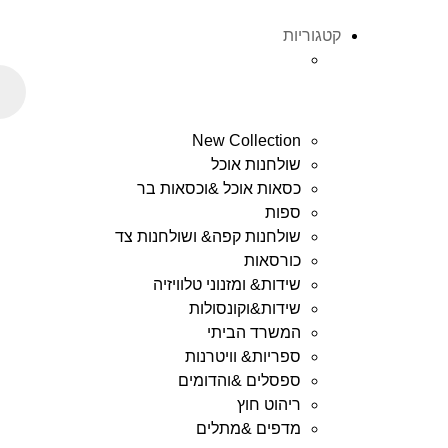
קטגוריות
New Collection
שולחנות אוכל
כסאות אוכל &וכסאות בר
ספות
שולחנות קפה& ושולחנות צד
כורסאות
שידות& ומזנוני טלוויזיה
שידות&וקונסולות
המשרד הביתי
ספריות& וויטרנות
ספסלים &והדומים
ריהוט חוץ
מדפים &מתלים