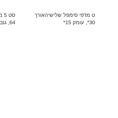
ט מדפי סימפל שלישיהאורך
סט
30*, עומק 15*
64, גובה 81, רוחב 64