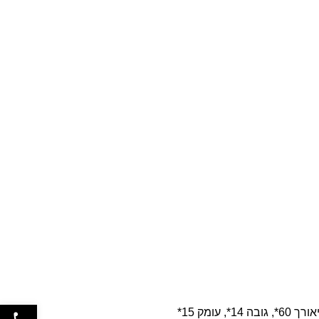
פתח
1*, עומק 15*