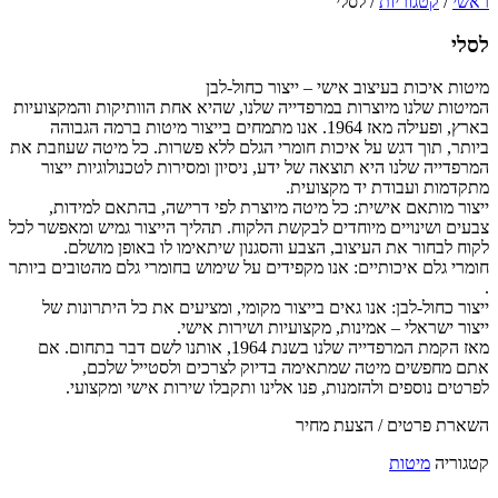
ראשי
/
קטגוריות
/
לסלי
לסלי
מיטות איכות בעיצוב אישי – ייצור כחול-לבן
המיטות שלנו מיוצרות במרפדייה שלנו, שהיא אחת הוותיקות והמקצועיות
בארץ, ופעילה מאז 1964. אנו מתמחים בייצור מיטות ברמה הגבוהה
ביותר, תוך דגש על איכות חומרי הגלם ללא פשרות. כל מיטה שעוזבת את
המרפדייה שלנו היא תוצאה של ידע, ניסיון ומסירות לטכנולוגיות ייצור
מתקדמות ועבודת יד מקצועית.
ייצור מותאם אישית: כל מיטה מיוצרת לפי דרישה, בהתאם למידות,
צבעים ושינויים מיוחדים לבקשת הלקוח. תהליך הייצור גמיש ומאפשר לכל
לקוח לבחור את העיצוב, הצבע והסגנון שיתאימו לו באופן מושלם.
חומרי גלם איכותיים: אנו מקפידים על שימוש בחומרי גלם מהטובים ביותר
.
ייצור כחול-לבן: אנו גאים בייצור מקומי, ומציעים את כל היתרונות של
ייצור ישראלי – אמינות, מקצועיות ושירות אישי.
מאז הקמת המרפדייה שלנו בשנת 1964, אותנו לשם דבר בתחום. אם
אתם מחפשים מיטה שמתאימה בדיוק לצרכים ולסטייל שלכם,
לפרטים נוספים ולהזמנות, פנו אלינו ותקבלו שירות אישי ומקצועי.
השארת פרטים / הצעת מחיר
קטגוריה
מיטות