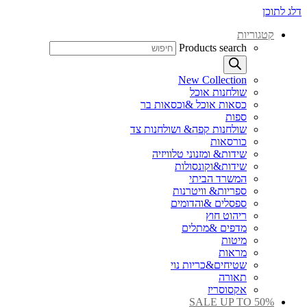
דלג לתוכן
קטגוריות
Products search
New Collection
שולחנות אוכל
כסאות אוכל &וכסאות בר
ספות
שולחנות קפה& ושולחנות צד
כורסאות
שידות& ומזנוני טלוויזיה
שידות&וקונסולות
המשרד הביתי
ספריות& וויטרנות
ספסלים &והדומים
ריהוט חוץ
מדפים &מתלים
מיטות
מראות
שטיחים&כריות נוי
תאורה
אקסוסריז
SALE UP TO 50%