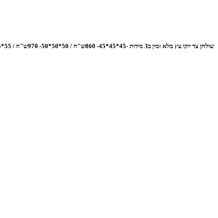
שולחן צד יוקו עץ מלא זמין ב3 מידות -45*45*45- 860ש"ח / 50*50*50- 970ש"ח / 55*55*55- 1090ש"ח