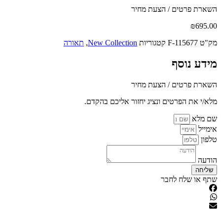
השארת פרטים / הצעת מחיר
₪
695.00
מק"ט
F-115677
קטגוריות
New Collection
,
תאורה
מידע נוסף
השארת פרטים / הצעת מחיר
מלא/י את הפרטים ונציג יחזור אליכם בהקדם.
שם מלא
אימייל
טלפון
הודעה
שליחה
שתף או שלח לחבר