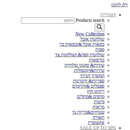
דלג לתוכן
קטגוריות
Products search
New Collection
שולחנות אוכל
כסאות אוכל &וכסאות בר
ספות
שולחנות קפה& ושולחנות צד
כורסאות
שידות& ומזנוני טלוויזיה
שידות&וקונסולות
המשרד הביתי
ספריות& וויטרנות
ספסלים &והדומים
ריהוט חוץ
מדפים &מתלים
מיטות
מראות
שטיחים&כריות נוי
תאורה
אקסוסריז
SALE UP TO 50%