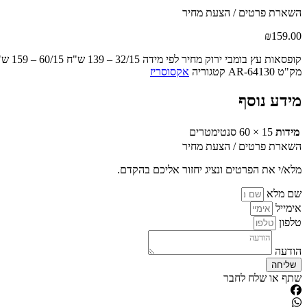
השארת פרטים / הצעת מחיר
₪
159.00
קופסאות עץ בומבי ירוק מחיר לפי מידה 32/15 – 139 ש"ח 60/15 – 159 ש"ח
מק"ט
AR-64130
קטגוריה
אקסוסריז
מידע נוסף
מידות
15 × 60 סנטימטרים
השארת פרטים / הצעת מחיר
מלא/י את הפרטים ונציג יחזור אליכם בהקדם.
שם מלא
אימייל
טלפון
הודעה
שליחה
שתף או שלח לחבר