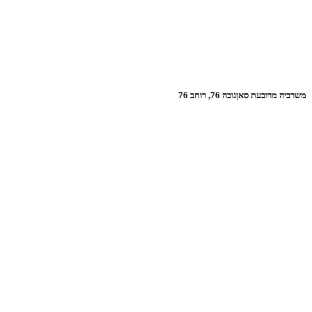
משרביה מרובעת סאןגובה 76, רוחב 76