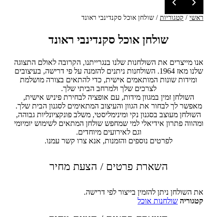
ראשי
/
קטגוריות
/
שולחן אוכל סקנדינבי ראונד
שולחן אוכל סקנדינבי ראונד
אנו מייצרים את השולחנות שלנו בנגרייתנו, הקרובה לאולם התצוגה
שלנו מאז 1964. השולחנות ניתנים להזמנה על פי דרישה, בעיצובים
ומידות שונות המותאמים אישית, כדי להתאים בצורה מושלמת
לצרכים שלך ולמרחב הביתי שלך.
השולחן זמין במגוון מידות, עם אופציה לבחירת פיניש אישית,
מאפשר לך לבחור את הגוון והעיצוב המתאימים לסגנון הבית שלך.
השולחן מעוצב בסגנון נקי ומינימליסטי, משלב פונקציונליות גבוהה,
ומהווה פתרון אידיאלי למי שמחפש שולחן המתאים לשימוש יומיומי
וגם לאירועים מיוחדים.
לפרטים נוספים והזמנות, אנא צרו קשר עמנו.
השארת פרטים / הצעת מחיר
את השולחן ניתן להזמין בייצור לפי דרישה.
קטגוריה
שולחנות אוכל