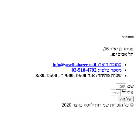
כתובתינו
פנחס בן יאיר 16,
תל אביב יפו.
כתובת דואר:
‫Info@yosefbahazer.co.il‬
מספר טלפון: 03-518-4792
שעות פתיחה: א-ה 9:00-19:00 ו' - 8:30-15:00
שם
אימייל
שליחה
© כל הזכויות שמורות ליוסף בחצר 2020​